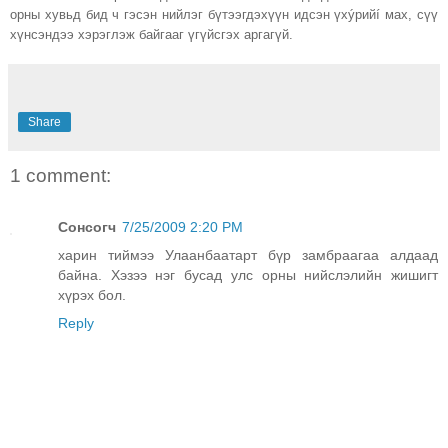
орны хувьд бид ч гэсэн нийлэг бүтээгдэхүүн идсэн үхýрийí мах, сүү
хүнсэндээ хэрэглэж байгааг үгүйсгэх аргагүй.
Share
1 comment:
Сонсогч
7/25/2009 2:20 PM
харин тиймээ Улаанбаатарт бүр замбраагаа алдаад
байна. Хэзээ нэг бусад улс орны нийслэлийн жишигт
хүрэх бол.
Reply