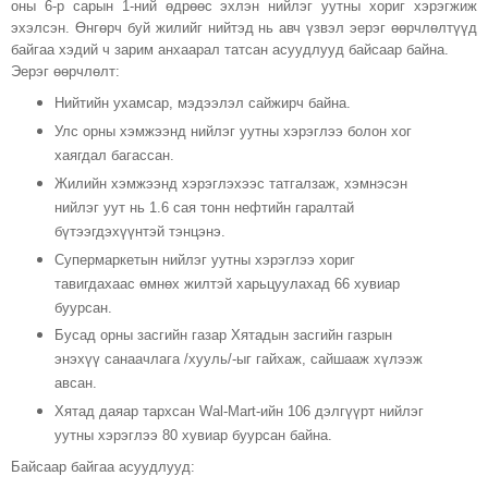
оны 6-р сарын 1-ний өдрөөс эхлэн нийлэг уутны хориг хэрэгжиж
эхэлсэн. Өнгөрч буй жилийг нийтэд нь авч үзвэл эерэг өөрчлөлтүүд
байгаа хэдий ч зарим анхаарал татсан асуудлууд байсаар байна.
Эерэг өөрчлөлт:
Нийтийн ухамсар, мэдээлэл сайжирч байна.
Улс орны хэмжээнд нийлэг уутны хэрэглээ болон хог
хаягдал багассан.
Жилийн хэмжээнд хэрэглэхээс татгалзаж, хэмнэсэн
нийлэг уут нь 1.6 сая тонн нефтийн гаралтай
бүтээгдэхүүнтэй тэнцэнэ.
Супермаркетын нийлэг уутны хэрэглээ хориг
тавигдахаас өмнөх жилтэй харьцуулахад 66 хувиар
буурсан.
Бусад орны засгийн газар Хятадын засгийн газрын
энэхүү санаачлага /хууль/-ыг гайхаж, сайшааж хүлээж
авсан.
Хятад даяар тархсан Wal-Mart-ийн 106 дэлгүүрт нийлэг
уутны хэрэглээ 80 хувиар буурсан байна.
Байсаар байгаа асуудлууд: