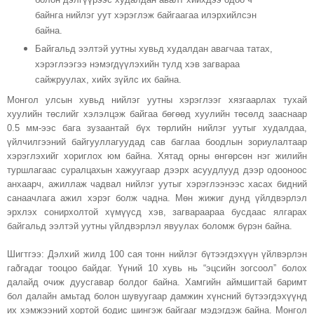
байнга нийлэг уут хэрэглэж байгаагаа илэрхийлсэн
байна.
Байгальд ээлтэй уутны хувьд худалдан авагчаа татах,
хэрэглээгээ нэмэгдүүлэхийн тулд хэв загвараа
сайжруулах, хийх зүйлс их байна.
Монгол улсын хувьд нийлэг уутны хэрэглээг хязгаарлах тухай
хуулийн төслийг хэлэлцэж байгаа бөгөөд хуулийн төсөлд зааснаар
0.5 мм-ээс бага зузаантай бүх төрлийн нийлэг уутыг худалдаа,
үйлчилгээний байгууллагуудад сав баглаа боодлын зориулалтаар
хэрэглэхийг хориглох юм байна.
Хятад орны өнгөрсөн нэг жилийн
туршлагаас суралцахын хажуугаар дээрх асуудлууд дээр одооноос
анхаарч, ажиллаж чадвал нийлэг уутыг хэрэглээнээс хасах бидний
санаачлага ажил хэрэг болж чадна.
Мөн жижиг дунд үйлдвэрлэл
эрхлэх сонирхолтой хүмүүсд хэв, загвараараа бусдаас ялгарах
байгальд ээлтэй уутны үйлдвэрлэл явуулах боломж бүрэн байна.
Шигтгээ: Дэлхий жилд 100 сая тонн нийлэг бүтээгдэхүүн үйлвэрлэн
гаðгадаг тооцоо байдаг. Үүний 10 хувь нь “эцсийн зогсоол” болох
далайд очиж дуусгавар болдог байна. Хамгийн аймшигтай баримт
бол далайн амьтад болон шувуугаар дамжин хүнсний бүтээгдэхүүнд
их хэмжээний хортой бодис шингэж байгааг мэдэгдэж байна.
Монгол