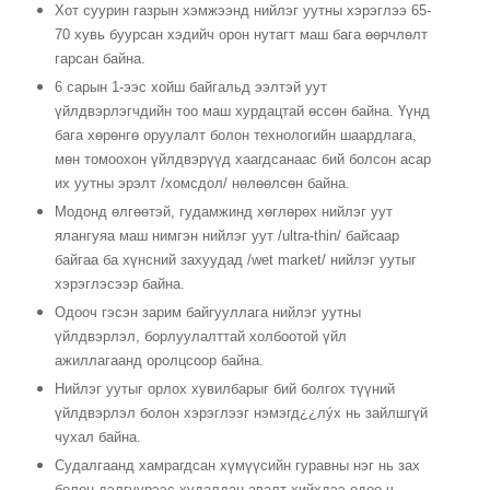
Хот суурин газрын хэмжээнд нийлэг уутны хэрэглээ 65-
70 хувь буурсан хэдийч орон нутагт маш бага өөрчлөлт
гарсан байна.
6 сарын 1-ээс хойш байгальд ээлтэй уут
үйлдвэрлэгчдийн тоо маш хурдацтай өссөн байна. Үүнд
бага хөрөнгө оруулалт болон технологийн шаардлага,
мөн томоохон үйлдвэрүүд хаагдсанаас бий болсон асар
их уутны эрэлт /хомсдол/ нөлөөлсөн байна.
Модонд өлгөөтэй, гудамжинд хөглөрөх нийлэг уут
ялангуяа маш нимгэн нийлэг уут /ultra-thin/ байсаар
байгаа ба хүнсний захуудад /wet market/ нийлэг уутыг
хэрэглэсээр байна.
Одооч гэсэн зарим байгууллага нийлэг уутны
үйлдвэрлэл, борлуулалттай холбоотой үйл
ажиллагаанд оролцсоор байна.
Нийлэг уутыг орлох хувилбарыг бий болгох түүний
үйлдвэрлэл болон хэрэглээг нэмэгд¿¿лýх нь зайлшгүй
чухал байна.
Судалгаанд хамрагдсан хүмүүсийн гуравны нэг нь зах
болон дэлгүүрээс худалдан авалт хийхдээ одоо ч