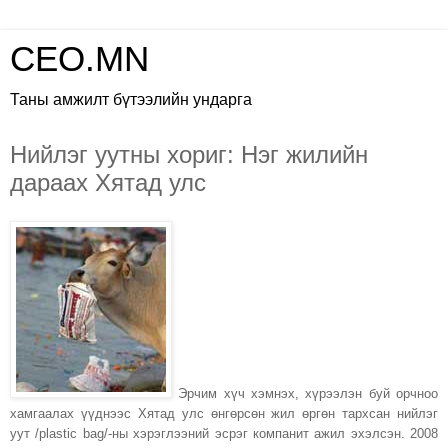
CEO.MN
Таны амжилт бүтээлийн ундарга
Нийлэг уутны хориг: Нэг жилийн
дараах Хятад улс
Эрчим хүч хэмнэх, хүрээлэн буй орчноо
хамгаалах үүднээс Хятад улс
өнгөрсөн жил
өргөн тархсан нийлэг
уут /plastic bag/-ны хэрэглээний эсрэг компанит ажил эхэлсэн. 2008